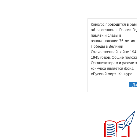
Конкурс проводится в рам
объявленного в России Го
памяти и славы в
ознаменование 75-летия
Победы в Великой
Отечественной войне 194
1945 годов. Общие полож
Организатором и учредит
конкурса является фонд
«Русский мир». Конкурс
преследует цели развити
Да
русскоязычного сегмента 
Интернет, поддержки
зарубежных электронных
на русском языке, творчес
коммуникативных
способностей молодых
журналистов и популяриз
русского языка […]