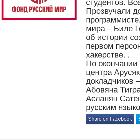
студентов. Вс
Прозвучали д
программисте
мира – Биле Г
об истории со
первом персо
хакерстве. .
По окончании
центра Арусяк
докладчиков 
Абовяна Тигра
Асланян Сатен
русским язык
Share on Facebook